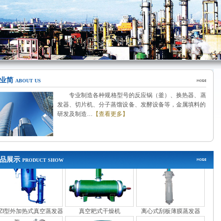
业简
ABOUT US
专业制造各种规格型号的反应锅（釜）、换热器、蒸
发器、切片机、分子蒸馏设备、发酵设备等，金属填料的
研发及制造…
【查看更多】
波纹填料
多功能分散反应釜
BM系列薄膜蒸发器
品展示
PRODUCT SHOW
ZI型外加热式真空蒸发器
真空耙式干燥机
离心式刮板薄膜蒸发器