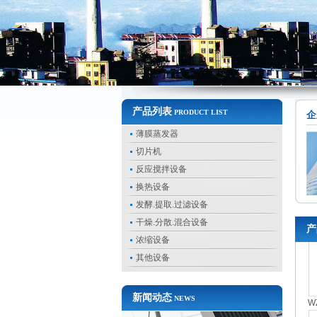
产品列表
PRODUCT LIST
企
薄膜蒸发器
切片机
反应搅拌设备
换热设备
发酵.提取.过滤设备
干燥.分散.混合设备
产
浓缩设备
其他设备
W
新闻动态
NEWS