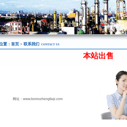
位置：
首页
> 联系我们
CONTACT US
本站出售
网址：www.bomozhengfaqi.com