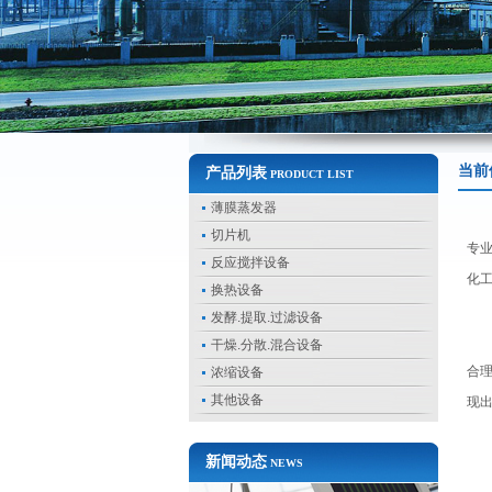
当前
产品列表
PRODUCT LIST
薄膜蒸发器
成
切片机
专
反应搅拌设备
化
换热设备
科
发酵.提取.过滤设备
实
干燥.分散.混合设备
合
浓缩设备
其他设备
现
新闻动态
NEWS