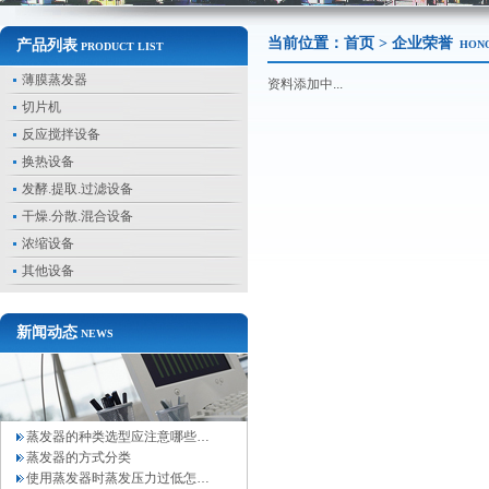
当前位置：
首页
> 企业荣誉
产品列表
HON
PRODUCT LIST
薄膜蒸发器
资料添加中...
切片机
反应搅拌设备
换热设备
发酵.提取.过滤设备
干燥.分散.混合设备
浓缩设备
其他设备
新闻动态
NEWS
蒸发器的种类选型应注意哪些…
蒸发器的方式分类
使用蒸发器时蒸发压力过低怎…