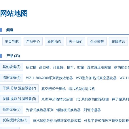
网站地图
频道
主页导航
产品中心
新闻动态
关于我们
企业荣誉
在线留言
产品 (33)
其他设备(7)
铝贮槽
高位槽、计量罐、槽车、贮罐
真空减压浓缩罐
多功能分
浓缩设备(4)
WZ11 500-2000系列双效浓缩器
WZI型外加热式真空蒸发器
WZ 
干燥.分散.混合设备(2)
真空耙式干燥机
结片机刮(结)片机
发酵.提取.过滤设备(5)
JC型中药酒精沉淀罐
TQ 系列多功能提取罐
种子罐系列
换热设备(3)
列管式换热器系列
螺旋板式换热器
列管冷凝器
反应搅拌设备(5)
蒸汽加热导热油循环加热反应锅
外盘半管式加热不锈钢反应釜